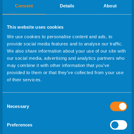
Consent
Details
About
Avda. de Denia, 103, Alicante, 03015, España
This website uses cookies
(+34) 672 272 961
We use cookies to personalise content and ads, to
provide social media features and to analyse our traffic.
info@urvistahermosainternational.com
We also share information about your use of our site with
our social media, advertising and analytics partners who
may combine it with other information that you’ve
provided to them or that they’ve collected from your use
of their services.
Menü
Consent
Necessary
Selection
UR VISTAHERMOSA
PATIENT JOURNEY
Preferences
BEHANDLUNGEN
TECHNIKEN