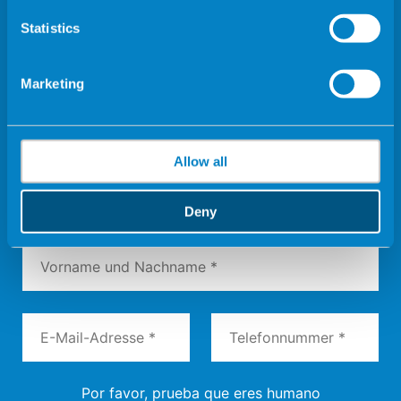
Statistics
DIENSTLEISTUNGEN
HOHE KOMPLEXITÄT
Marketing
FAMILIENMODELLE
BLOG
KONTAKT
Allow all
Kontakt
Deny
Por favor, prueba que eres humano