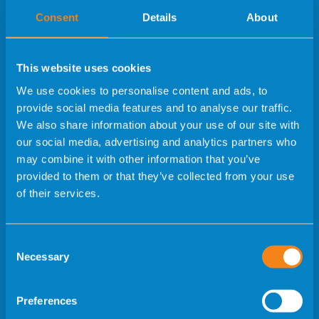
UR Vistahermosa
Consent
Details
About
Avda. de Denia, 103, Alicante, 03015, España
This website uses cookies
We use cookies to personalise content and ads, to
(+34) 672 272 961
provide social media features and to analyse our traffic.
We also share information about your use of our site with
info@urvistahermosainternational.com
our social media, advertising and analytics partners who
may combine it with other information that you’ve
provided to them or that they’ve collected from your use
of their services.
Consent
Menú
Necessary
Selection
UR VISTAHERMOSA
PARCOURS DU PATIENT
Preferences