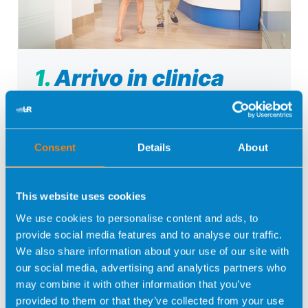
1.
Arrivo in clinica
Per la tua tranquillità e quella del tuo
compagno, tutti i nostri ospedali rispettano il
protocollo di sicurezza e salute contro
Consent
Details
About
COVID-19, a garanzia della tua salute e di
quella del nostro personale. Il Gruppo UR di
This website uses cookies
Riproduzione Assistita dispone della
Certificazione AENOR.
We use cookies to personalise content and ads, to
provide social media features and to analyse our traffic.
We also share information about your use of our site with
our social media, advertising and analytics partners who
may combine it with other information that you’ve
provided to them or that they’ve collected from your use