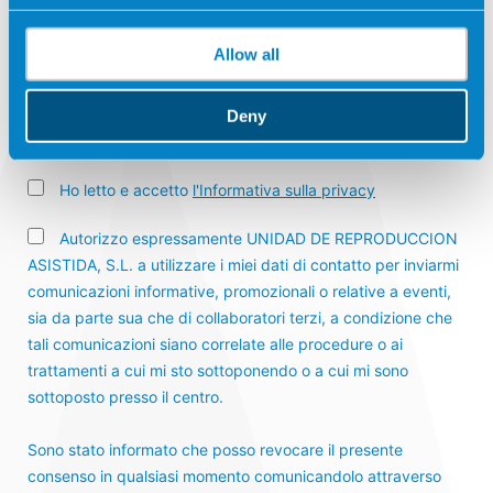
ç
Allow all
Por favor, prueba que eres humano
seleccionando el
árbol
.
Deny
Ho letto e accetto
l'Informativa sulla privacy
Autorizzo espressamente UNIDAD DE REPRODUCCION
ASISTIDA, S.L. a utilizzare i miei dati di contatto per inviarmi
comunicazioni informative, promozionali o relative a eventi,
sia da parte sua che di collaboratori terzi, a condizione che
tali comunicazioni siano correlate alle procedure o ai
trattamenti a cui mi sto sottoponendo o a cui mi sono
sottoposto presso il centro.
Sono stato informato che posso revocare il presente
consenso in qualsiasi momento comunicandolo attraverso