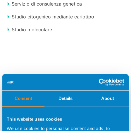
Servizio di consulenza genetica
Studio citogenico mediante cariotipo
Studio molecolare
Hai qualche dubbio?
Contattaci
Consent
Details
About
This website uses cookies
We use cookies to personalise content and ads, to