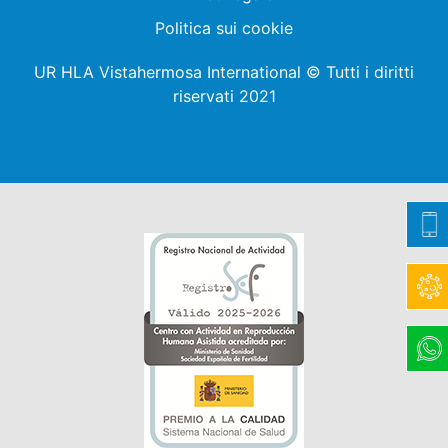
Politica sui cookie
UR HLA Vistahermosa International © Tutti i diritti
riservati 2021