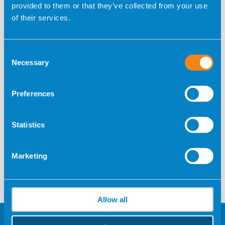
provided to them or that they’ve collected from your use
Autorizzo espressamente UNIDAD DE REPRODUCCION
of their services.
ASISTIDA, S.L. a utilizzare i miei dati di contatto per inviarmi
comunicazioni informative, promozionali o relative a eventi,
sia da parte sua che di collaboratori terzi, a condizione che
Consent
tali comunicazioni siano correlate alle procedure o ai
Necessary
Selection
trattamenti a cui mi sto sottoponendo o a cui mi sono
sottoposto presso il centro.
Preferences
Sono stato informato che posso revocare il presente
consenso in qualsiasi momento comunicandolo attraverso
Statistics
uno qualsiasi dei consueti canali di comunicazione.
Marketing
Por favor, deja este campo vacío.
Allow all