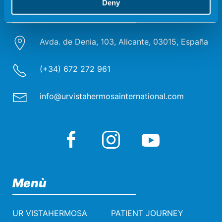
Deny
UR Vistahermosa
Avda. de Denia, 103, Alicante, 03015, España
(+34) 672 272 961
info@urvistahermosainternational.com
Menù
UR VISTAHERMOSA
PATIENT JOURNEY